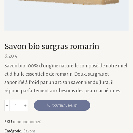
Savon bio surgras romarin
6,20
€
Savon bio 100% d’origine naturelle composé de notre miel
et d’huile essentielle de romarin. Doux, surgras et
saponifié à froid par un artisan savonnier du Jura, il
répond parfaitement aux besoins des peaux acnéiques.
AJOUTER AU PANIER
quantité
de
Savon
SKU
1000000000126
bio
surgras
Catégorie:
Savons