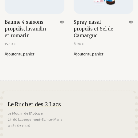
Baume 4 saisons
Spray nasal
propolis, lavandin
propolis et Sel de
et romarin
Camargue
15,30
€
8,90
€
Ajouter au panier
Ajouter au panier
Le Rucher des 2 Lacs
Le Moulin de l’Abbaye
25160 Labergement-Sainte-Marie
03 81 69 31 06