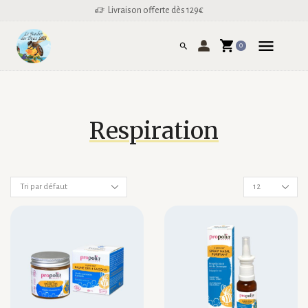
Livraison offerte dès 129€
0
Respiration
Nombre
de
produits
par
page