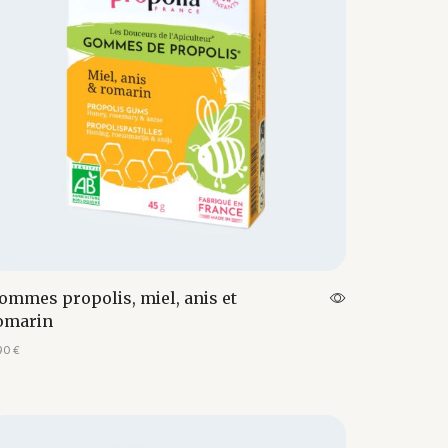
ommes propolis, miel, anis et
omarin
90
€
outer au panier