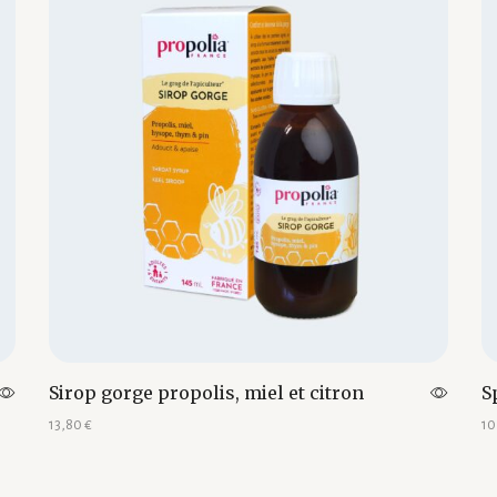
Sirop gorge propolis, miel et citron
S
13,80
€
10
Ajouter au panier
Aj