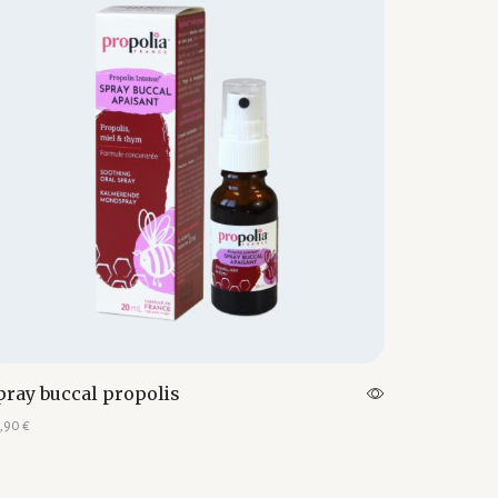
pray buccal propolis
,90
€
outer au panier