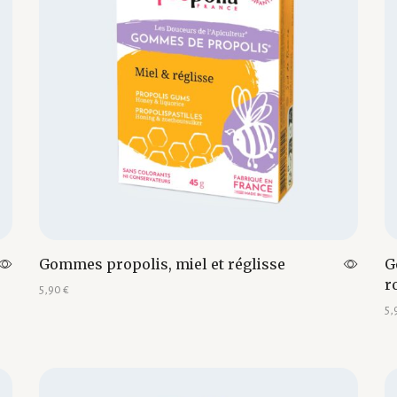
Gommes propolis, miel et réglisse
G
r
5,90
€
5,
Ajouter au panier
Aj