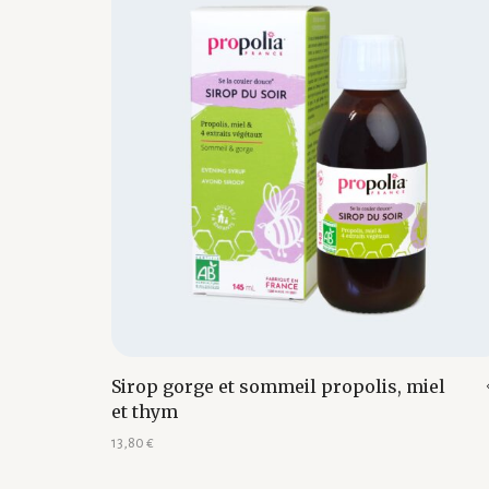
Sirop gorge et sommeil propolis, miel
et thym
13,80
€
Ajouter au panier