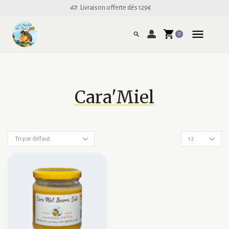
Livraison offerte dès 129€
0
Cara'Miel
Nombre
de
produits
par
page