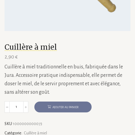
Cuillère à miel
2,90
€
Cuillère à miel traditionnelle en buis, fabriquée dans le
Jura. Accessoire pratique indispensable, elle permet de
doser le miel, de le servir proprement et avec élégance,
sans altérer son goût.
AJOUTER AU PANIER
quantité
de
Cuillère
SKU
1000000000073
à
miel
Catégorie:
Cuillère à miel