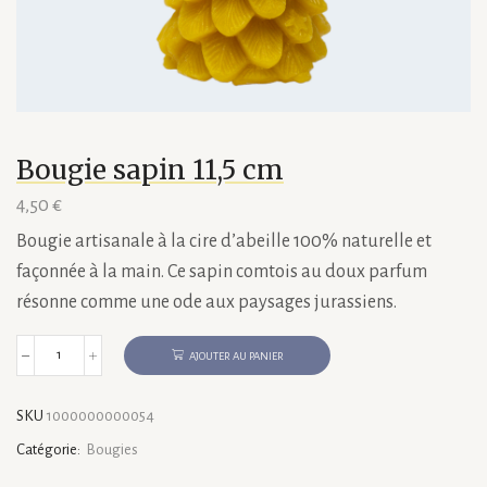
Bougie sapin 11,5 cm
4,50
€
Bougie artisanale à la cire d’abeille 100% naturelle et
façonnée à la main. Ce sapin comtois au doux parfum
résonne comme une ode aux paysages jurassiens.
AJOUTER AU PANIER
quantité
de
Bougie
SKU
1000000000054
sapin
11,5
Catégorie:
Bougies
cm