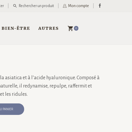
ter
Rechercher un produit
Mon compte
BIEN-ÊTRE
AUTRES
0
la asiatica et à l’acide hyaluronique. Composé à
turelle, il redynamise, repulpe, raffermit et
t les ridules.
U PANIER