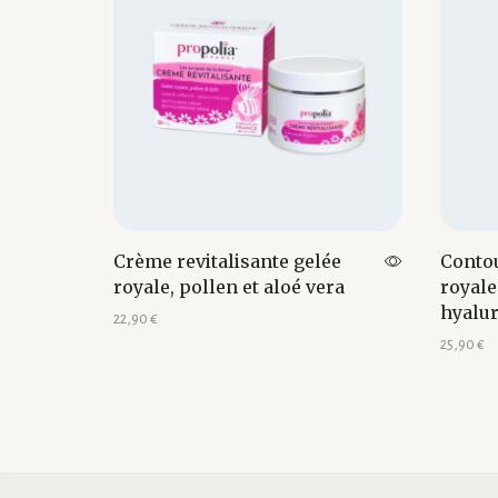
Crème revitalisante gelée
Contou
royale, pollen et aloé vera
royale
hyalu
22,90
€
25,90
€
Ajouter au panier
Ajouter 