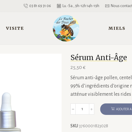
03 81 69 31 06
Lu.-Sa., 9h-12h 14h-19h
Nous contac
VISITE
MIELS
Sérum Anti-Âge
25,50
€
Sérum anti-âge pollen, centel
99% d’ingrédients d’origine na
atténue visiblement les rides e
AJOUTER A
quantité
de
Sérum
SKU
3760001823028
Anti-