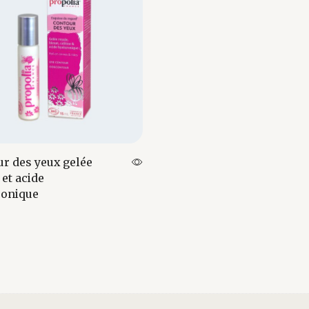
r des yeux gelée
 et acide
ronique
au panier