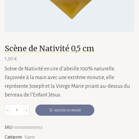
Scène de Nativité 0,5 cm
1,50
€
Scène de Nativité en cire d’abeille 100% naturelle.
Façonnée à la main avec une extrême minutie, elle
représente Joseph et la Vierge Marie priant au-dessus du
berceau de l’Enfant Jésus.
AJOUTER AU PANIER
quantité
de
Scène
SKU
1000000000153
de
Nativité
Catégorie:
Sujets