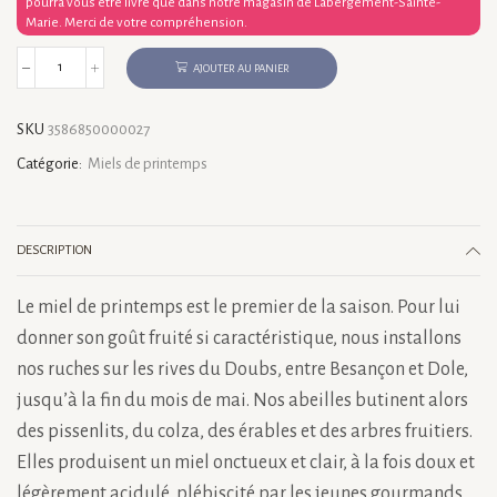
pourra vous être livré que dans notre magasin de Labergement-Sainte-
Marie. Merci de votre compréhension.
AJOUTER AU PANIER
quantité
de
Miel
SKU
3586850000027
de
printemps
Catégorie:
Miels de printemps
1
kg
DESCRIPTION
Le miel de printemps est le premier de la saison. Pour lui
donner son goût fruité si caractéristique, nous installons
nos ruches sur les rives du Doubs, entre Besançon et Dole,
jusqu’à la fin du mois de mai. Nos abeilles butinent alors
des pissenlits, du colza, des érables et des arbres fruitiers.
Elles produisent un miel onctueux et clair, à la fois doux et
légèrement acidulé, plébiscité par les jeunes gourmands.