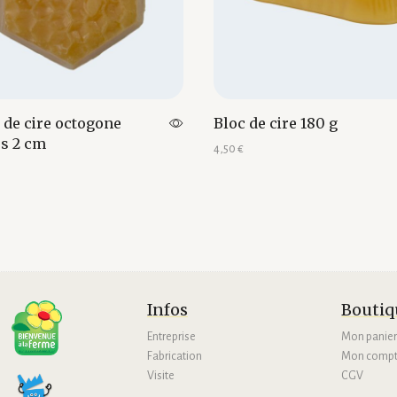
 de cire octogone
Bloc de cire 180 g
es 2 cm
4,50
€
Ajouter au panier
au panier
Infos
Boutiq
Entreprise
Mon panie
Fabrication
Mon comp
Visite
CGV