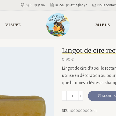
03 81 69 31 06
Lu.-Sa., 9h-12h 14h-19h
Nous contac
VISITE
MIELS
Lingot de cire re
0,90
€
Lingot de cire d’abeille recta
utilisé en décoration ou pour
que baumes à lèvres et shamp
AJOUTER A
quantité
de
Lingot
SKU
1000000000151
de