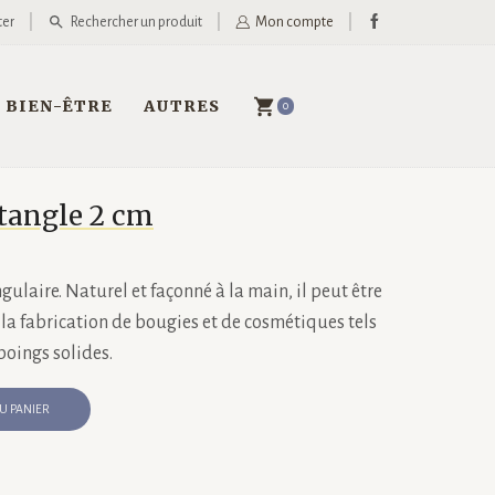
ter
Rechercher un produit
Mon compte
BIEN-ÊTRE
AUTRES
0
ctangle 2 cm
ngulaire. Naturel et façonné à la main, il peut être
 la fabrication de bougies et de cosmétiques tels
oings solides.
U PANIER