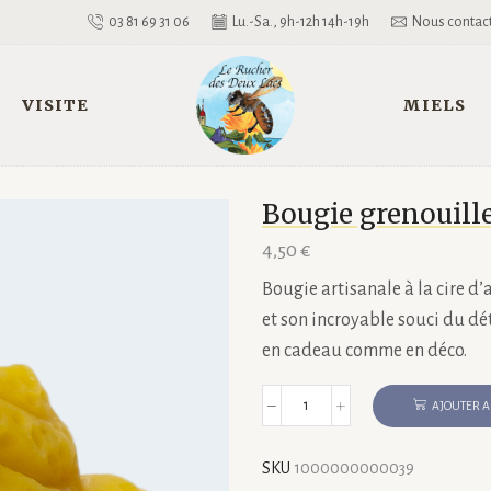
03 81 69 31 06
Lu.-Sa., 9h-12h 14h-19h
Nous contac
VISITE
MIELS
Bougie grenouille
4,50
€
Bougie artisanale à la cire d
et son incroyable souci du dé
en cadeau comme en déco.
AJOUTER A
quantité
de
Bougie
SKU
1000000000039
grenouille