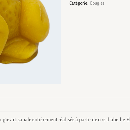
Catégorie:
Bougies
6,5
cm
ougie artisanale entièrement réalisée à partir de cire d’abeille