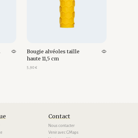
2
Bougie alvéoles taille
Bougie f
haute 11,5 cm
15,00
€
5,90
€
Ajouter au
Ajouter au panier
ue
Contact
r
Nous contacter
te
Venir avec GMaps