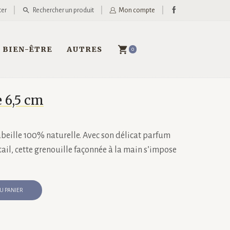
ter
Rechercher un produit
Mon compte
BIEN-ÊTRE
AUTRES
0
 6,5 cm
’abeille 100% naturelle. Avec son délicat parfum
tail, cette grenouille façonnée à la main s’impose
U PANIER