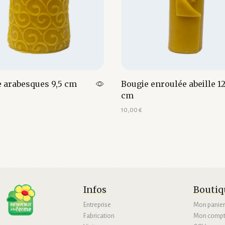
 arabesques 9,5 cm
Bougie enroulée abeille 1
cm
10,00
€
au panier
Ajouter au panier
Infos
Boutiq
Entreprise
Mon panie
Fabrication
Mon comp