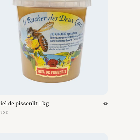
iel de pissenlit 1 kg
,70
€
outer au panier