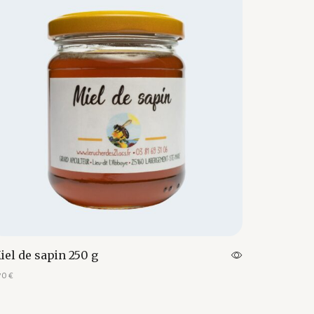
iel de sapin 250 g
70
€
outer au panier