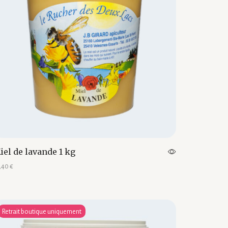
iel de lavande 1 kg
,40
€
outer au panier
Retrait boutique uniquement